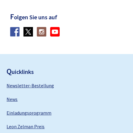
F
olgen Sie uns auf
F
ooter
Q
uicklinks
Newsletter-Bestellung
News
Einladungsprogramm
Leon Zelman Preis