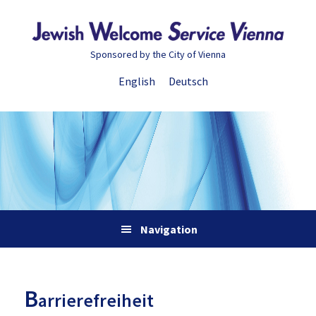
Zur
Skip
Zur
Zur
Hauptnavigation
to
Hauptsidebar
Fußzeile
springen
main
springen
springen
Sponsored by the City of Vienna
content
English
Deutsch
Navigation
B
arrierefreiheit