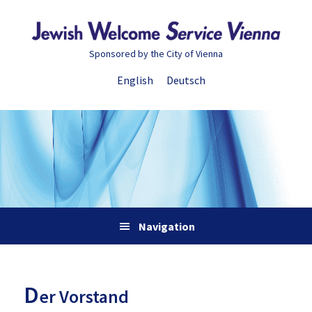
Zur
Skip
Zur
Zur
Hauptnavigation
to
Hauptsidebar
Fußzeile
springen
main
springen
springen
Sponsored by the City of Vienna
content
English
Deutsch
Navigation
D
er Vorstand