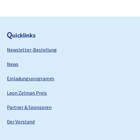
F
ooter
Q
uicklinks
Newsletter-Bestellung
News
Einladungsprogramm
Leon Zelman Preis
Partner & Sponsoren
Der Vorstand