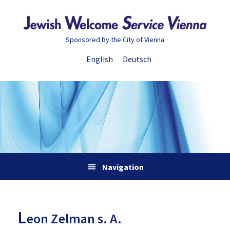
Zur
Skip
Zur
Zur
Hauptnavigation
to
Hauptsidebar
Fußzeile
springen
main
springen
springen
Sponsored by the City of Vienna
content
English
Deutsch
Navigation
L
eon Zelman s. A.