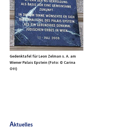
Gedenktafel für Leon Zelman s. A. am
Wiener Palais Epstein (Foto: © Carina
Ott)
H
aupt-
Sidebar
A
ktuelles