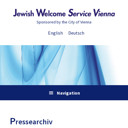
Zur
Skip
Zur
Zur
Hauptnavigation
to
Hauptsidebar
Fußzeile
springen
main
springen
springen
Sponsored by the City of Vienna
content
English
Deutsch
Navigation
P
ressearchiv