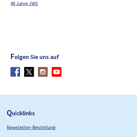
40 Jahre JWS
F
olgen Sie uns auf
F
ooter
Q
uicklinks
Newsletter-Bestellung