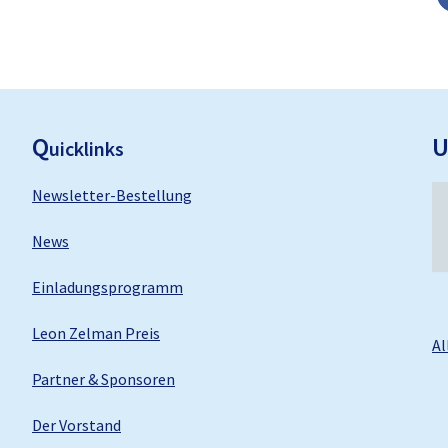
F
ooter
Q
uicklinks
Newsletter-Bestellung
News
Einladungsprogramm
Leon Zelman Preis
Al
Partner & Sponsoren
Der Vorstand