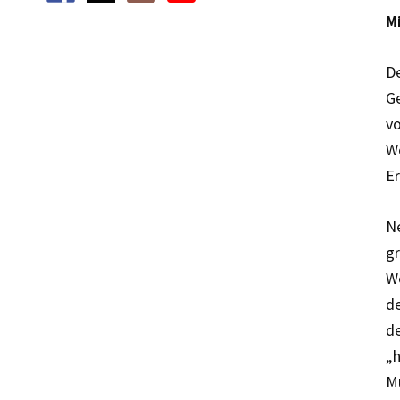
M
De
Ge
vo
Wo
Er
Ne
gr
We
de
de
„h
Mu