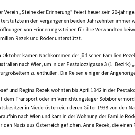
r Verein „Steine der Erinnerung“ feiert heuer sein 20-jähri
terstützte in den vergangenen beiden Jahrzehnten immer wi
öffnungen von Erinnerungssteinen für ihre Verwandten bei
milien Rezek und Röder unterstützt.
m Oktober kamen Nachkommen der jüdischen Familien Rezek
stralien nach Wien, um in der Pestalozzigasse 3 (1. Bezirk) 
urgroßeltern zu enthüllen. Die Reisen einiger der Angehöri
sef und Regina Rezek wohnten bis April 1942 in der Pestaloz
f dem Transport oder im Vernichtungslager Sobibor ermord
tsbesitzer in Niederösterreich deren Güter 1938 von den Naz
raufhin nach Wien und kam in der Wohnung der Familie Röde
r den Nazis aus Österreich geflohen. Anna Rezek, die einen 