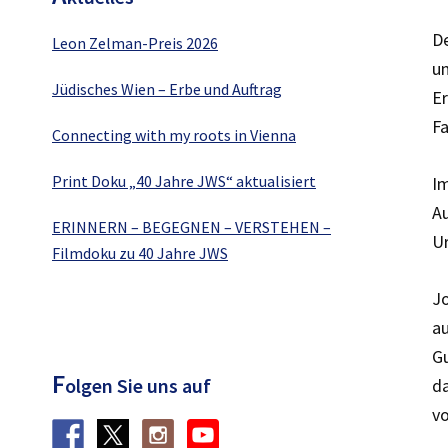
De
Leon Zelman-Preis 2026
un
Jüdisches Wien – Erbe und Auftrag
Er
Fa
Connecting with my roots in Vienna
Print Doku „40 Jahre JWS“ aktualisiert
I
Au
ERINNERN – BEGEGNEN – VERSTEHEN –
Ur
Filmdoku zu 40 Jahre JWS
Jo
au
Gu
F
olgen Sie uns auf
da
vo