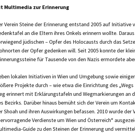
it Multimedia zur Erinnerung
r Verein Steine der Erinnerung entstand 2005 auf Initiative 
denktafel an die Eltern ihres Onkels erinnern wollte. Daraus 
rwiegend jüdischen – Opfer des Holocausts durch das Setze
hnorten der Opfer gedenken will. Seit 2005 konnte der klein
innerungssteine für Tausende von den Nazis ermordete aber
ben lokalen Initiativen in Wien und Umgebung sowie einigen
ößere Projekte durch – wie etwa die Einrichtung des „Wegs 
g erinnert mit Erklärungstafeln und Wegmarkierungen an d
s Bezirks. Darüber hinaus bemüht sich der Verein um Kontakt
r Shoah und ihren Auswirkungen befassen. 2010 wurde der V
ervorragende Verdienste um Wien und Österreich“ ausgezeic
ltimedia-Guide zu den Steinen der Erinnerung und vermittel