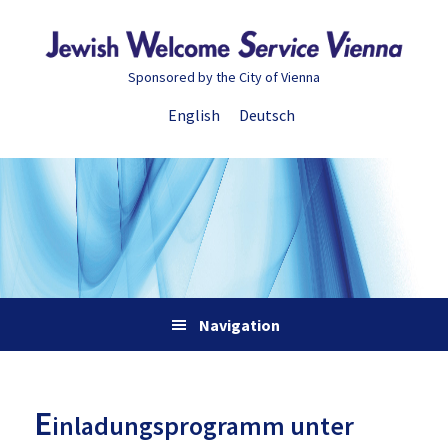
Zur
Skip
Zur
Zur
Hauptnavigation
to
Hauptsidebar
Fußzeile
springen
main
springen
springen
Sponsored by the City of Vienna
content
English
Deutsch
Navigation
E
inladungsprogramm unter