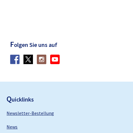
F
olgen Sie uns auf
F
ooter
Q
uicklinks
Newsletter-Bestellung
News