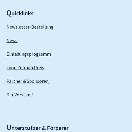
F
ooter
Q
uicklinks
Newsletter-Bestellung
News
Einladungsprogramm
Leon Zelman Preis
Partner & Sponsoren
Der Vorstand
U
nterstützer & Förderer