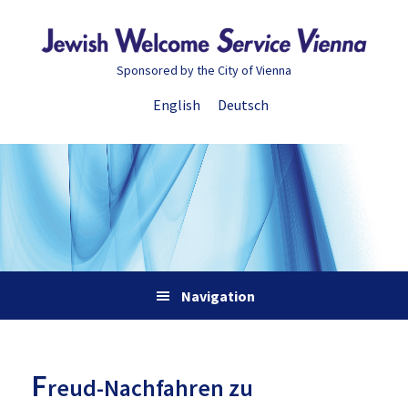
Zur
Skip
Zur
Zur
Hauptnavigation
to
Hauptsidebar
Fußzeile
springen
main
springen
springen
Sponsored by the City of Vienna
content
English
Deutsch
Navigation
F
reud-Nachfahren zu