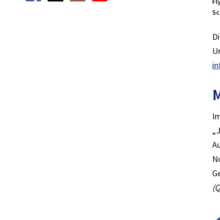
Fl
Sc
Di
Ur
in
Im
„J
Au
No
Ge
(Q