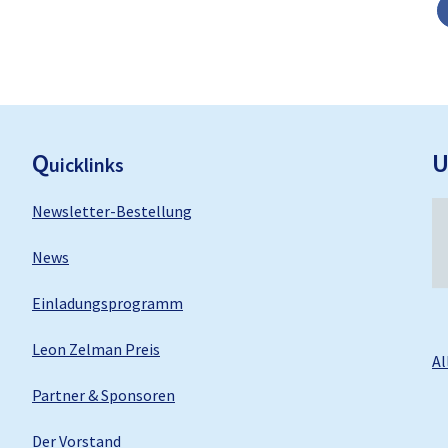
F
ooter
Q
uicklinks
Newsletter-Bestellung
News
Einladungsprogramm
Leon Zelman Preis
Al
Partner & Sponsoren
Der Vorstand