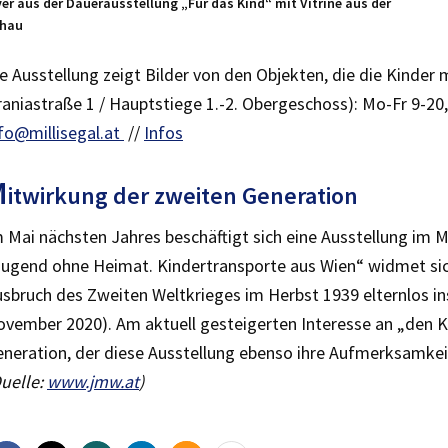
yer aus der Dauerausstellung „Für das Kind“ mit Vitrine aus der
hau
e Ausstellung zeigt Bilder von den Objekten, die die Kinder 
aniastraße 1 / Hauptstiege 1.-2. Obergeschoss): Mo-Fr 9-20
fo@millisegal.at
//
Infos
M
itwirkung der zweiten Generation
 Mai nächsten Jahres beschäftigt sich eine Ausstellung i
ugend ohne Heimat. Kindertransporte aus Wien“ widmet sich
sbruch des Zweiten Weltkrieges im Herbst 1939 elternlos ins
vember 2020). Am aktuell gesteigerten Interesse an „den K
neration, der diese Ausstellung ebenso ihre Aufmerksamke
uelle:
www.jmw.at
)