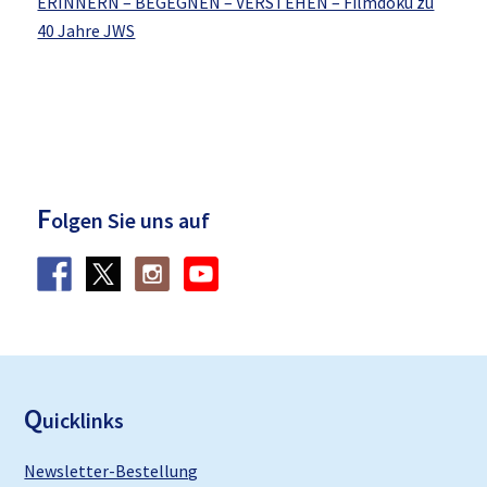
ERINNERN – BEGEGNEN – VERSTEHEN – Filmdoku zu
40 Jahre JWS
F
olgen Sie uns auf
F
ooter
Q
uicklinks
Newsletter-Bestellung