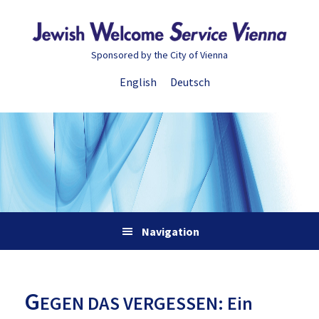
Zur
Skip
Zur
Zur
Hauptnavigation
to
Hauptsidebar
Fußzeile
springen
main
springen
springen
Sponsored by the City of Vienna
content
English
Deutsch
Navigation
G
EGEN DAS VERGESSEN: Ein