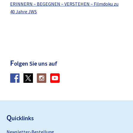
ERINNERN – BEGEGNEN – VERSTEHEN – Filmdoku zu
40 Jahre JWS
F
olgen Sie uns auf
F
ooter
Q
uicklinks
Newsletter-Bestellung