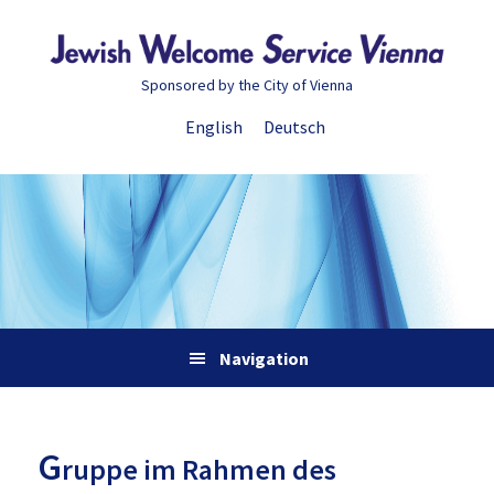
Zur
Skip
Zur
Zur
Hauptnavigation
to
Hauptsidebar
Fußzeile
springen
main
springen
springen
Sponsored by the City of Vienna
content
English
Deutsch
Navigation
G
ruppe im Rahmen des