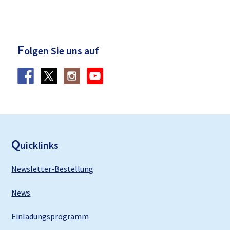
F
olgen Sie uns auf
F
ooter
Q
uicklinks
Newsletter-Bestellung
News
Einladungsprogramm