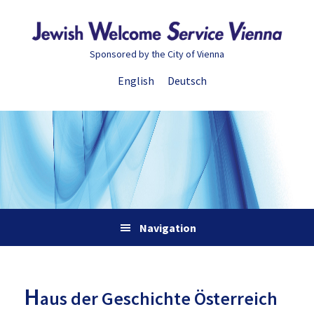
Zur
Skip
Zur
Zur
Hauptnavigation
to
Hauptsidebar
Fußzeile
springen
main
springen
springen
Sponsored by the City of Vienna
content
English
Deutsch
Navigation
H
aus der Geschichte Österreich