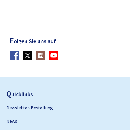
F
olgen Sie uns auf
F
ooter
Q
uicklinks
Newsletter-Bestellung
News