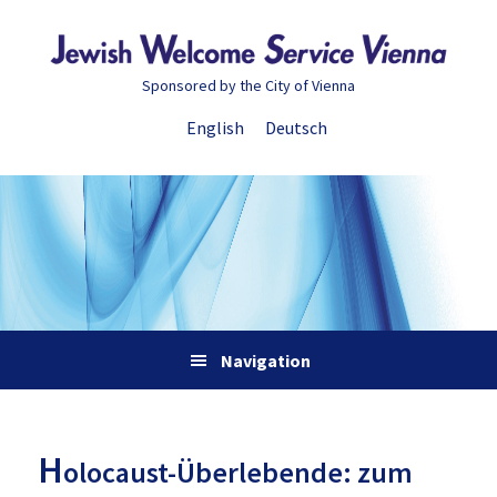
Zur
Skip
Zur
Zur
Hauptnavigation
to
Hauptsidebar
Fußzeile
springen
main
springen
springen
Sponsored by the City of Vienna
content
English
Deutsch
Navigation
H
olocaust-Überlebende: zum