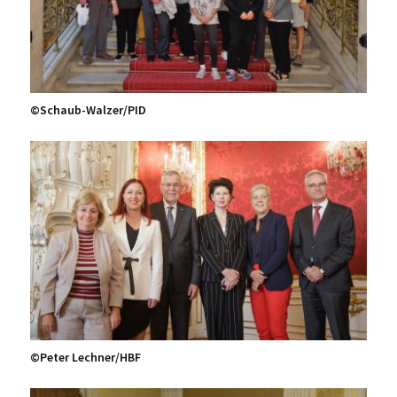
©️Schaub-Walzer/PID
©️Peter Lechner/HBF