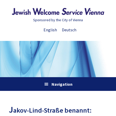
Zur
Skip
Zur
Zur
Hauptnavigation
to
Hauptsidebar
Fußzeile
springen
main
springen
springen
Sponsored by the City of Vienna
content
English
Deutsch
Navigation
J
akov-Lind-Straße benannt: