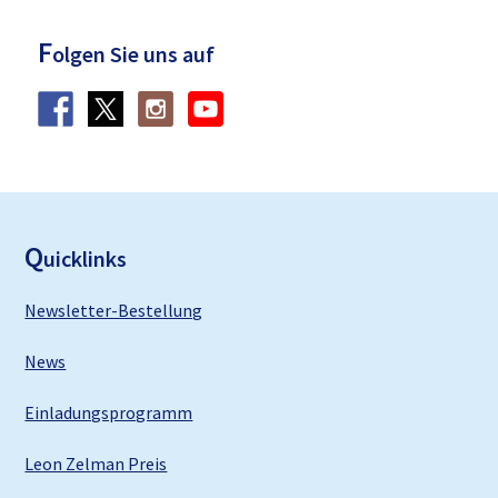
F
olgen Sie uns auf
F
ooter
Q
uicklinks
Newsletter-Bestellung
News
Einladungsprogramm
Leon Zelman Preis