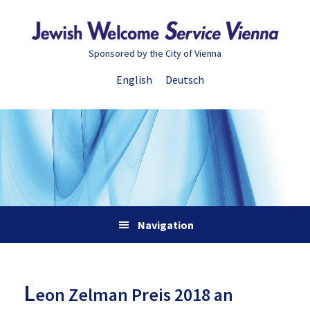
Zur
Skip
Zur
Zur
Hauptnavigation
to
Hauptsidebar
Fußzeile
springen
main
springen
springen
Sponsored by the City of Vienna
content
English
Deutsch
Navigation
L
eon Zelman Preis 2018 an