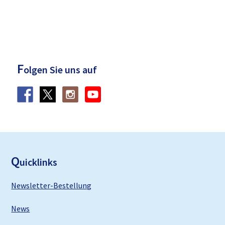
F
olgen Sie uns auf
F
ooter
Q
uicklinks
Newsletter-Bestellung
News