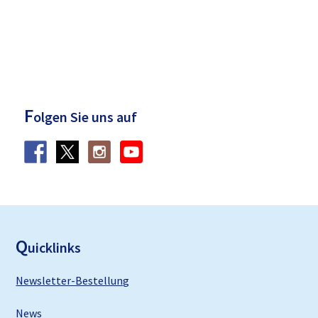
F
olgen Sie uns auf
F
ooter
Q
uicklinks
Newsletter-Bestellung
News