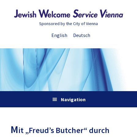
Zur
Skip
Zur
Zur
Hauptnavigation
to
Hauptsidebar
Fußzeile
springen
main
springen
springen
Sponsored by the City of Vienna
content
English
Deutsch
Navigation
M
it „Freud’s Butcher“ durch