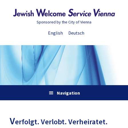
Zur
Skip
Zur
Zur
Hauptnavigation
to
Hauptsidebar
Fußzeile
springen
main
springen
springen
Sponsored by the City of Vienna
content
English
Deutsch
Navigation
V
erfolgt. Verlobt. Verheiratet.