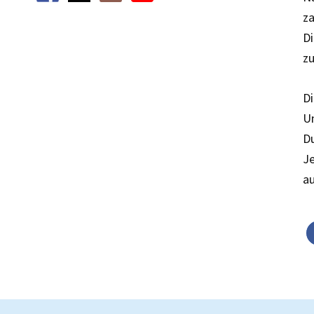
za
Di
zu
Di
Un
Du
Je
au
F