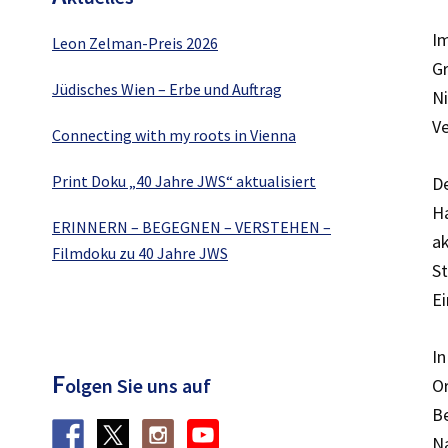
Im
Leon Zelman-Preis 2026
Gr
Jüdisches Wien – Erbe und Auftrag
Ni
V
Connecting with my roots in Vienna
Print Doku „40 Jahre JWS“ aktualisiert
De
Ha
ERINNERN – BEGEGNEN – VERSTEHEN –
ak
Filmdoku zu 40 Jahre JWS
St
Ei
In
F
olgen Sie uns auf
Or
B
Na