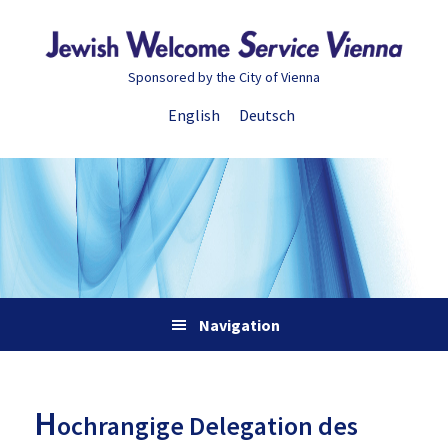
Zur
Skip
Zur
Zur
Hauptnavigation
to
Hauptsidebar
Fußzeile
springen
main
springen
springen
Sponsored by the City of Vienna
content
English
Deutsch
Navigation
H
ochrangige Delegation des