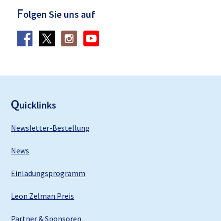
F
olgen Sie uns auf
F
ooter
Q
uicklinks
Newsletter-Bestellung
News
Einladungsprogramm
Leon Zelman Preis
Partner & Sponsoren