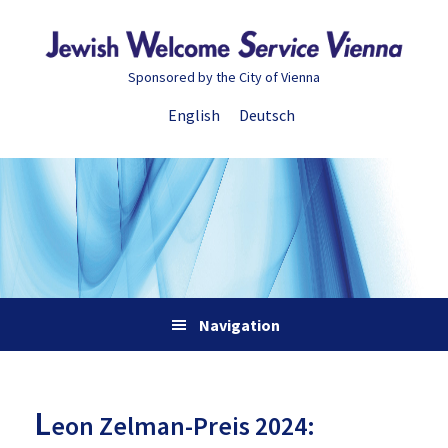
Zur
Skip
Zur
Zur
Hauptnavigation
to
Hauptsidebar
Fußzeile
springen
main
springen
springen
Sponsored by the City of Vienna
content
English
Deutsch
Navigation
L
eon Zelman-Preis 2024: